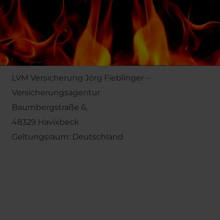
Angaben §27a Umsatzsteuergesetz
Umsatzsteuer-ID:
312 5010 1395
Berufshaftpflicht
LVM Versicherung Jörg Fieblinger –
Versicherungsagentur
Baumbergstraße 6,
48329 Havixbeck
Geltungsraum: Deutschland