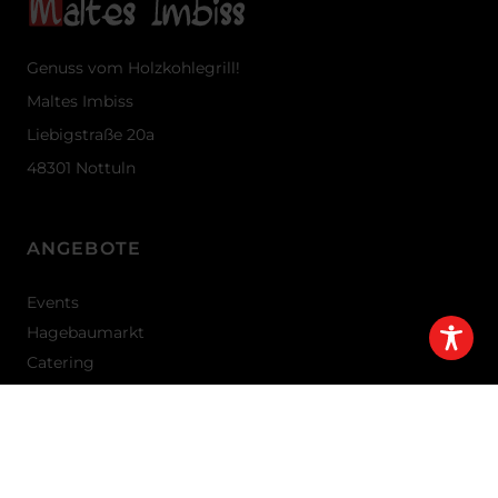
Genuss
vom Holzkohlegrill!
Maltes Imbiss
Liebigstraße 20a
48301 Nottuln
ANGEBOTE
Events
Hagebaumarkt
Catering
NAVIGATION
Angebote