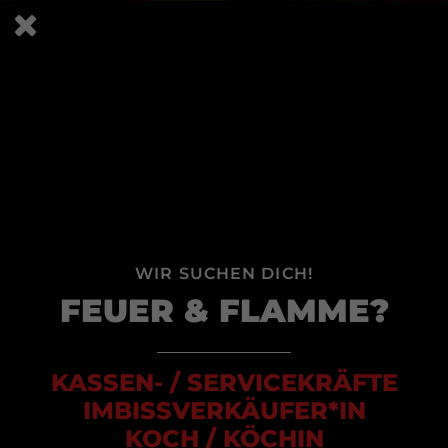
Angaben gemäß § 5 TMG
Rechtliche Firmierung
Maltes Imbiss
WIR SUCHEN DICH!
Liebigstraße 20a
FEUER & FLAMME?
48301 Nottuln
Vertreten durch die Geschäftsführung
KASSEN- / SERVICEKRÄFTE
IMBISSVERKÄUFER*IN
Malte Bergmann
KOCH / KÖCHIN