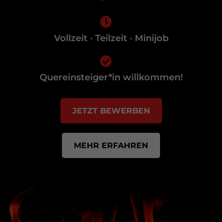
Kontakt
Vollzeit · Teilzeit · Minijob
(+49) 163 2606719
(+49) 172 6615340
kontakt@maltes-imbiss.de
Quereinsteiger*in willkommen!
JETZT BEWERBEN
MEHR ERFAHREN