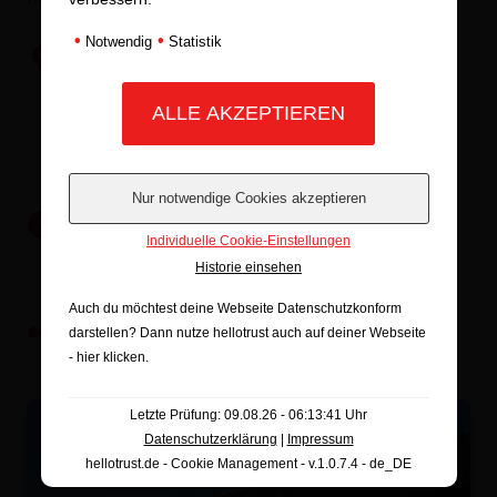
•
•
Notwendig
Statistik
ADRESSE
Baumarktparkplatz Hagebau Frieling
Oststraße 1
48301 Nottuln
ÖFFNUNGSZEITEN
Individuelle Cookie-Einstellungen
Di & Mi: 11:30 – 18:30 Uhr
Historie einsehen
Auch du möchtest deine Webseite Datenschutzkonform
EXKLUSIV VORBESTELLEN
darstellen? Dann nutze
hellotrust auch auf deiner Webseite
(+49) 163 2606719
- hier klicken
.
Letzte Prüfung: 09.08.26 - 06:13:41 Uhr
Datenschutzerklärung
|
Impressum
hellotrust.de - Cookie Management - v.1.0.7.4 - de_DE