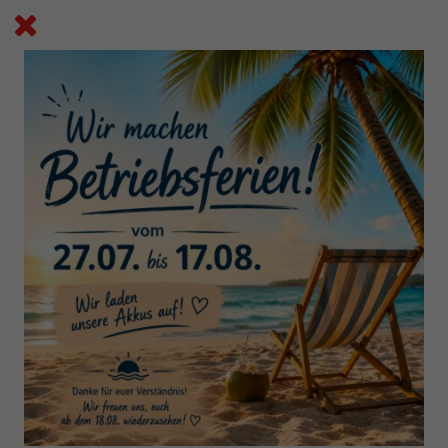
Startseite
Angebote
Hagebaumarkt
HAGEBAUMARKT
WIR SUCHEN DICH!
FEUER & FLAMME?