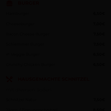
BURGER
Hamburger
6,50€
Cheeseburger
7,00€
Bacon Cheese Burger
7,50€
Schlemmer Burger
7,50€
🌱
Veggie Burger
6,50€
Crunchy Chicken Burger
6,50€
HAUSGEMACHTE SCHNITZEL
mit diversen Soßen
Schnitzel Natur
7,50€
Jäger- / Zigeunerschnitzel
8,50€