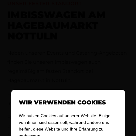
UNSER FESTER STANDORT
IMBISSWAGEN AM
HAGEBAUMARKT
NOTTULN
Neben unseren Events und Catering-Angeboten
finden Sie unseren Imbisswagen auch
regelmäßig am festen Standort bei
Hagebaumarkt in Nottuln.
Hier versorgen wir Sie mit frischen, zubereiteten
WIR VERWENDEN COOKIES
Imbissklassikern.
Wir nutzen Cookies auf unserer Website. Einige
Besonders zur Mittagszeit ist unser Standort ein
von ihnen sind essenziell, während andere uns
beliebter Treffpunkt für eine schnelle und gute
helfen, diese Website und Ihre Erfahrung zu
Mahlzeit.
verbessern.